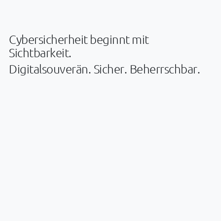
Cybersicherheit beginnt mit
Sichtbarkeit.
D
i
g
i
t
a
l
s
o
u
v
e
r
ä
n
.
S
i
c
h
e
r
.
B
e
h
e
r
r
s
c
h
b
a
r
.