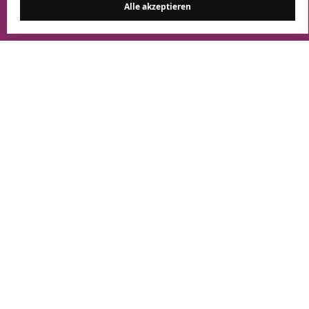
Aufspielen von Agenten auf OT-Komponenten i. A. nicht gewollt
Alle akzeptieren
oder auch nicht möglich ist.
caplon© NPM / NDR
Metrik und ML-basierte
Anomalie- erkennung
caplon© IDS