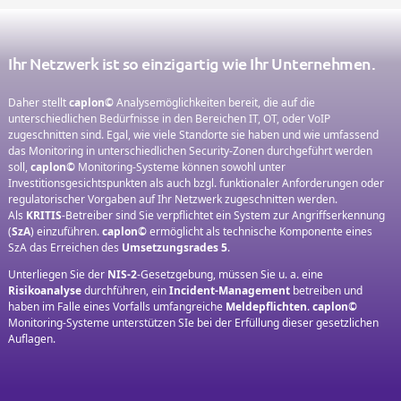
Ihr Netzwerk ist so einzigartig wie Ihr Unternehmen.
Daher stellt
caplon©
Analysemöglichkeiten bereit, die auf die
unterschiedlichen Bedürfnisse in den Bereichen IT, OT, oder VoIP
zugeschnitten sind. Egal, wie viele Standorte sie haben und wie umfassend
das Monitoring in unterschiedlichen Security-Zonen durchgeführt werden
soll,
caplon©
Monitoring-Systeme können sowohl unter
Investitionsgesichtspunkten als auch bzgl. funktionaler Anforderungen oder
regulatorischer Vorgaben auf Ihr Netzwerk zugeschnitten werden.
Als
KRITIS
-Betreiber sind Sie verpflichtet ein System zur Angriffserkennung
(
SzA
) einzuführen.
caplon©
ermöglicht als technische Komponente eines
SzA das Erreichen des
Umsetzungsrades 5
.
Unterliegen Sie der
NIS-2
-Gesetzgebung, müssen Sie u. a. eine
Risikoanalyse
durchführen, ein
Incident-Management
betreiben und
haben im Falle eines Vorfalls umfangreiche
Meldepflichten
.
caplon©
Monitoring-Systeme
unterstützen SIe bei der Erfüllung dieser gesetzlichen
Auflagen.