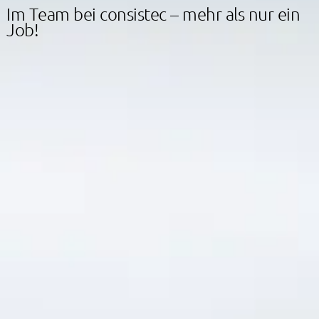
I
m
T
e
a
m
b
e
i
c
o
n
s
i
s
t
e
c
–
m
e
h
r
a
l
s
n
u
r
e
i
n
J
o
b
!